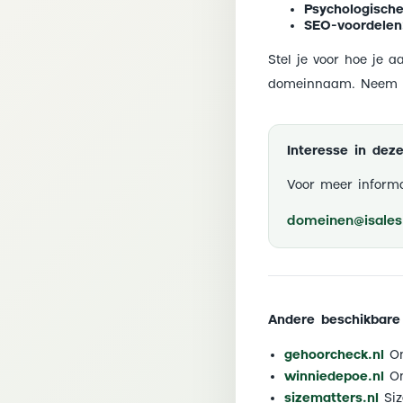
Psychologische
SEO-voordelen
Stel je voor hoe je a
domeinnaam. Neem de
Interesse in de
Voor meer informa
domeinen@isales.
Andere beschikbare
gehoorcheck.nl
On
winniedepoe.nl
On
sizematters.nl
Siz